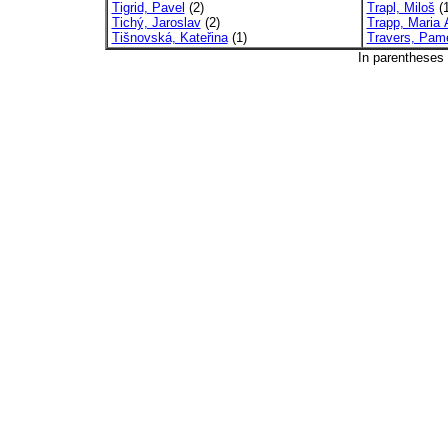
Tigrid, Pavel
(2)
Trapl, Miloš
(1
Tichý, Jaroslav
(2)
Trapp, Maria 
Tišnovská, Kateřina
(1)
Travers, Pam
In parentheses