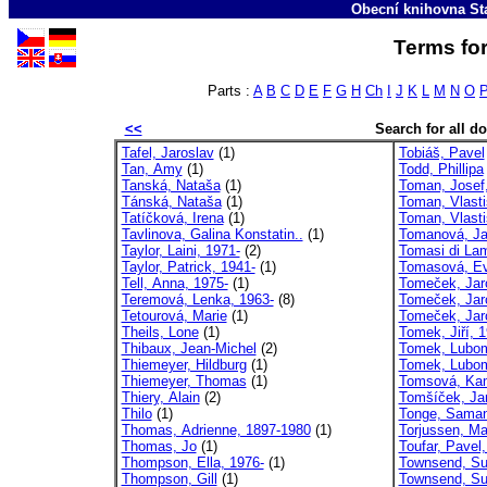
Obecní knihovna St
Terms for
Parts :
A
B
C
D
E
F
G
H
Ch
I
J
K
L
M
N
O
<<
Search for all 
Tafel, Jaroslav
(1)
Tobiáš, Pavel
Tan, Amy
(1)
Todd, Phillipa
Tanská, Nataša
(1)
Toman, Josef
Tánská, Nataša
(1)
Toman, Vlasti
Tatíčková, Irena
(1)
Toman, Vlasti
Tavlinova, Galina Konstatin..
(1)
Tomanová, J
Taylor, Laini, 1971-
(2)
Tomasi di La
Taylor, Patrick, 1941-
(1)
Tomasová, E
Tell, Anna, 1975-
(1)
Tomeček, Jar
Teremová, Lenka, 1963-
(8)
Tomeček, Jaro
Tetourová, Marie
(1)
Tomeček, Jar
Theils, Lone
(1)
Tomek, Jiří, 
Thibaux, Jean-Michel
(2)
Tomek, Lubom
Thiemeyer, Hildburg
(1)
Tomek, Lubom
Thiemeyer, Thomas
(1)
Tomsová, Kam
Thiery, Alain
(2)
Tomšíček, Ja
Thilo
(1)
Tonge, Sama
Thomas, Adrienne, 1897-1980
(1)
Torjussen, Ma
Thomas, Jo
(1)
Toufar, Pavel,
Thompson, Ella, 1976-
(1)
Townsend, S
Thompson, Gill
(1)
Townsend, Su